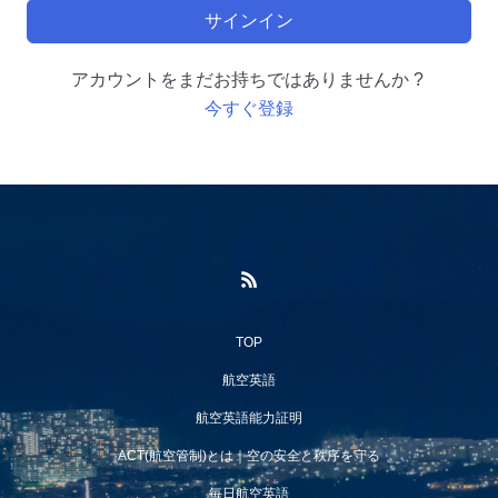
サインイン
アカウントをまだお持ちではありませんか ?
今すぐ登録
TOP
航空英語
航空英語能力証明
ACT(航空管制)とは｜空の安全と秩序を守る
毎日航空英語