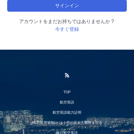
サインイン
アカウントをまだお持ちではありませんか ?
今すぐ登録
TOP
航空英語
航空英語能力証明
ACT(航空管制)とは｜空の安全と秩序を守る
毎日航空英語