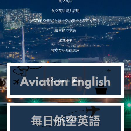
航空英語
航空英語能力証明
ACT(航空管制)とは｜空の安全と秩序を守る
毎日航空英語
運営概要
航空英語基礎講座
Aviation English
毎日航空英語