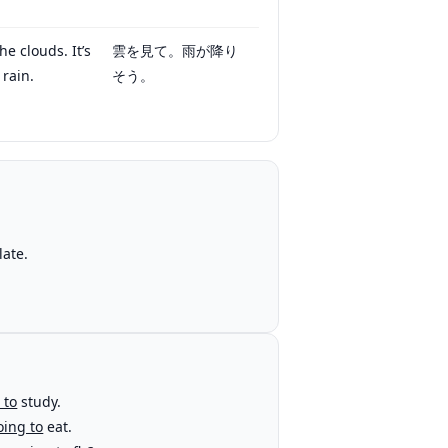
he clouds. It’s
雲を見て。雨が降り
 rain.
そう。
late.
 to
study.
oing to
eat.