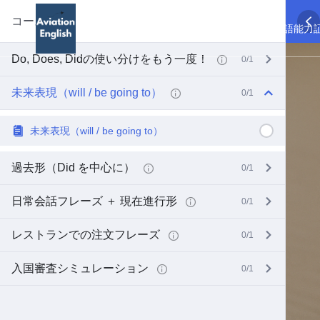
コース内容
TOP
航空英語
航空英語能力
Do, Does, Didの使い分けをもう一度！
0/1
未来表現（will / be going to）
0/1
未来表現（will / be going to）
過去形（Did を中心に）
0/1
日常会話フレーズ ＋ 現在進行形
0/1
レストランでの注文フレーズ
0/1
入国審査シミュレーション
0/1