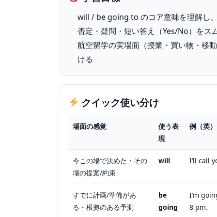
will / be going to のコア意
否定・疑問・短い答え（Yes/No）を
航空留学の実場面（授業・買い物・移
ける
クイック使い分け
場面の感覚
使う表
例（英）
現
今この場で決めた・その
will
I’ll call 
場の提案/約束
すでに計画/準備があ
be
I’m goin
る・根拠のある予測
going
8 pm.