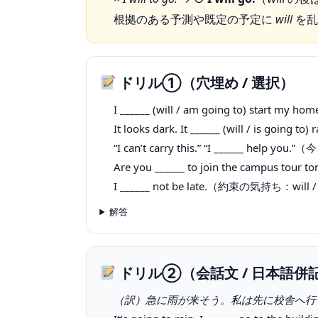
根拠のある予測や既定の予定に
will
を乱
ドリル①（穴埋め / 選択）
I ______ (will / am going to) start
It looks dark. It ______ (will / is go
“I can’t carry this.” “I ______ help 
Are you ______ to join the campus tour 
I ______ not be late.（約束の気持ち：will /
解答
ドリル②（会話文 / 日本語併
（訳）急に雨が来そう。私は先に校舎へ行