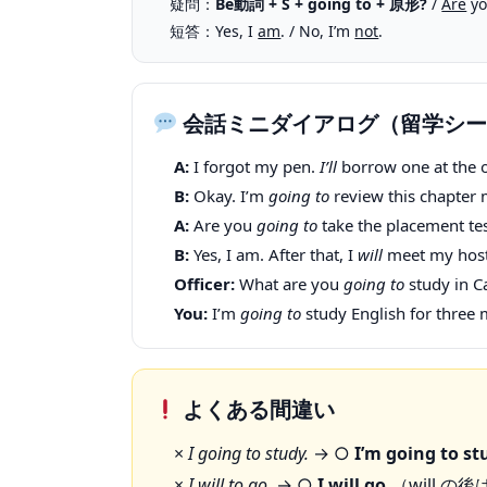
疑問：
Be動詞 + S + going to + 原形?
/
Are
yo
短答：Yes, I
am
. / No, I’m
not
.
会話ミニダイアログ（留学シー
A:
I forgot my pen.
I’ll
borrow one at t
B:
Okay. I’m
going to
review this chap
A:
Are you
going to
take the placement
B:
Yes, I am. After that, I
will
meet my h
Officer:
What are you
going to
study i
You:
I’m
going to
study English for three
よくある間違い
×
I going to study.
→ ○
I’m going to st
×
I will to go.
→ ○
I will go.
（will の