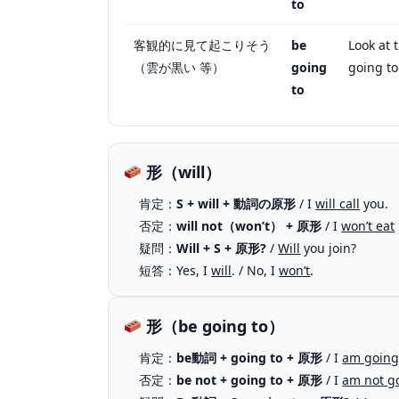
to
客観的に見て起こりそう
be
Look at t
（雲が黒い 等）
going
going to
to
形（will）
肯定：
S + will + 動詞の原形
/ I
will call
you.
否定：
will not（won’t） + 原形
/ I
won’t eat
疑問：
Will + S + 原形?
/
Will
you join?
短答：Yes, I
will
. / No, I
won’t
.
形（be going to）
肯定：
be動詞 + going to + 原形
/ I
am going
否定：
be not + going to + 原形
/ I
am not g