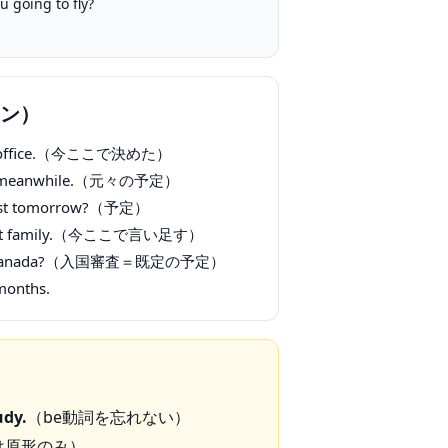
u going to fly?
ン）
he office.（今ここで決めた）
ter meanwhile.（元々の予定）
 test tomorrow?（予定）
ost family.（今ここで言い足す）
n Canada?（入国審査＝既定の予定）
 months.
udy.
（be動詞を忘れない）
後は原形のみ）