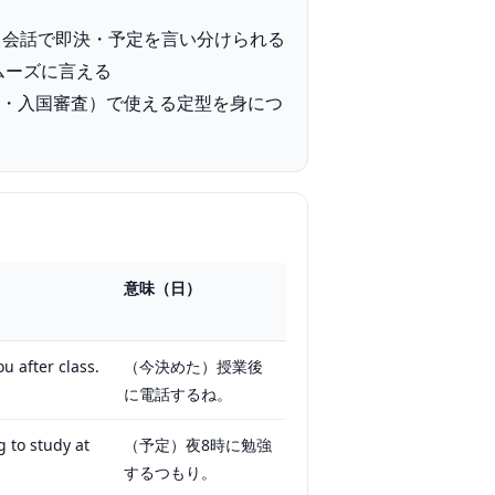
味を理解し、会話で即決・予定を言い分けられる
スムーズに言える
動・入国審査）で使える定型を身につ
意味（日）
you after class.
（今決めた）授業後
に電話するね。
g to study at
（予定）夜8時に勉強
するつもり。