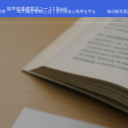
留学前基礎英語コース1 Basic
証明
ACT(航空管制)とは｜空の安全と秩序を守る
毎日航空英