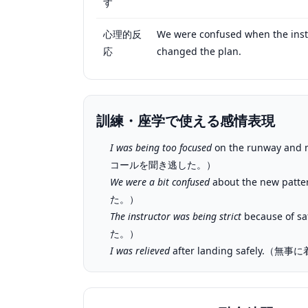
す
心理的反
We were confused when the inst
応
changed the plan.
訓練・座学で使える感情表現
I was being too focused
on the runway a
コールを聞き逃した。）
We were a bit confused
about the new p
た。）
The instructor was being strict
because o
た。）
I was relieved
after landing safely.