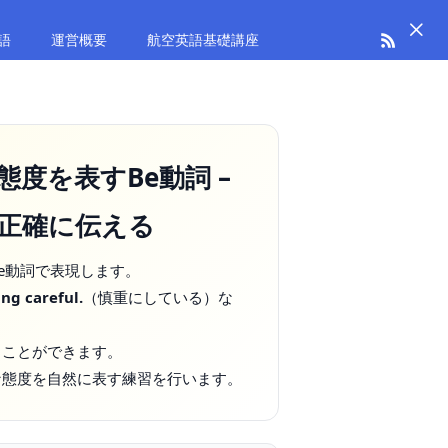
語
運営概要
航空英語基礎講座
・態度を表すBe動詞 –
正確に伝える
e動詞で表現します。
ing careful.
（慎重にしている）な
ることができます。
な態度を自然に表す練習を行います。