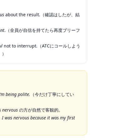
us
about the result.（確認はしたが、結
ent
.（全員が自信を持てたら再度ブリーフ
ul
not to interrupt.（ATCにコールしよう
。）
I’m being polite.
（今だけ丁寧にしてい
s nervous
の方が自然で客観的。
：
I was nervous because it was my first