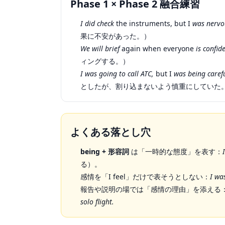
Phase 1 × Phase 2 融合練習
I did check
the instruments, but I
was nervo
果に不安があった。）
We will brief
again when everyone
is confid
ィングする。）
I was going to call ATC,
but I
was being caref
としたが、割り込まないよう慎重にしていた
よくある落とし穴
being + 形容詞
は「一時的な態度」を表す：
る）。
感情を「I feel」だけで表そうとしない：
I wa
報告や説明の場では「感情の理由」を添える
solo flight.