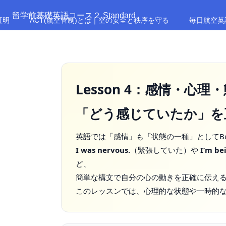
留学前基礎英語コース２ Standard
証明
ACT(航空管制)とは｜空の安全と秩序を守る
毎日航空英
Lesson 4：感情・心理
「どう感じていたか」を
英語では「感情」も「状態の一種」としてB
I was nervous.
（緊張していた）や
I’m be
ど、
簡単な構文で自分の心の動きを正確に伝え
このレッスンでは、心理的な状態や一時的