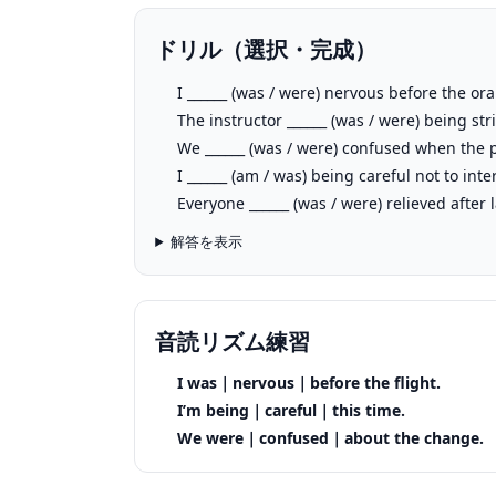
ドリル（選択・完成）
I ______ (was / were) nervous before the or
The instructor ______ (was / were) being stri
We ______ (was / were) confused when the
I ______ (am / was) being careful not to int
Everyone ______ (was / were) relieved after 
解答を表示
音読リズム練習
I was｜nervous｜before the flight.
I’m being｜careful｜this time.
We were｜confused｜about the change.