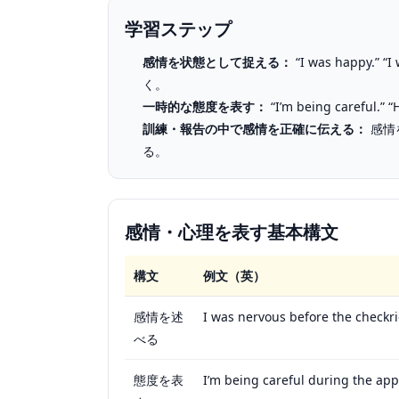
学習ステップ
感情を状態として捉える：
“I was happy.”
く。
一時的な態度を表す：
“I’m being careful.” 
訓練・報告の中で感情を正確に伝える：
感情
る。
感情・心理を表す基本構文
構文
例文（英）
感情を述
I was nervous before the checkri
べる
態度を表
I’m being careful during the ap