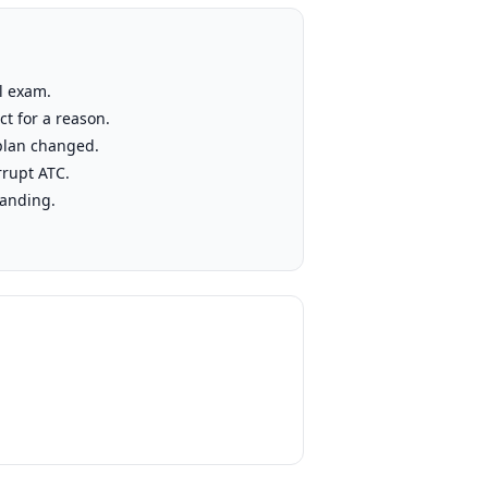
al exam.
ct for a reason.
 plan changed.
errupt ATC.
landing.