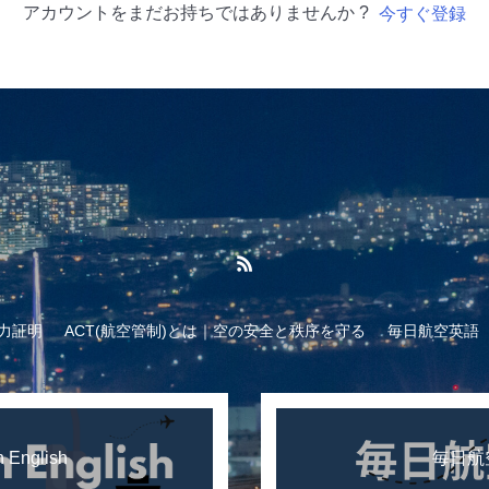
アカウントをまだお持ちではありませんか ?
今すぐ登録
力証明
ACT(航空管制)とは｜空の安全と秩序を守る
毎日航空英語
n English
毎日航