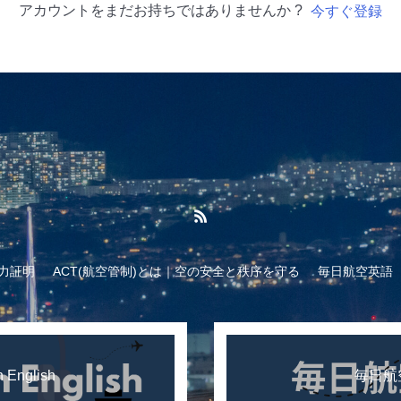
アカウントをまだお持ちではありませんか ?
今すぐ登録
力証明
ACT(航空管制)とは｜空の安全と秩序を守る
毎日航空英語
n English
毎日航