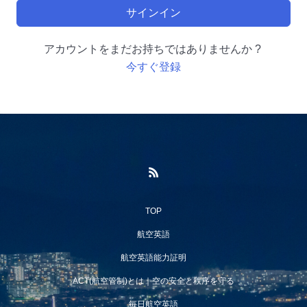
サインイン
アカウントをまだお持ちではありませんか ?
今すぐ登録
TOP
航空英語
航空英語能力証明
ACT(航空管制)とは｜空の安全と秩序を守る
毎日航空英語