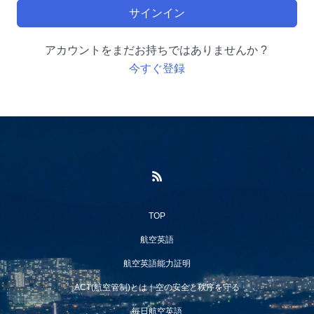
サインイン
アカウントをまだお持ちではありませんか ?
今すぐ登録
TOP
航空英語
航空英語能力証明
ACT(航空管制)とは｜空の安全と秩序を守る
毎日航空英語