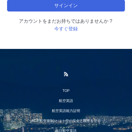
サインイン
アカウントをまだお持ちではありませんか ?
今すぐ登録
TOP
航空英語
航空英語能力証明
ACT(航空管制)とは｜空の安全と秩序を守る
毎日航空英語