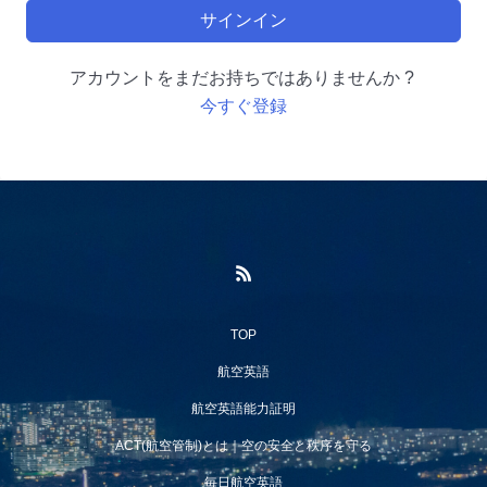
サインイン
アカウントをまだお持ちではありませんか ?
今すぐ登録
TOP
航空英語
航空英語能力証明
ACT(航空管制)とは｜空の安全と秩序を守る
毎日航空英語