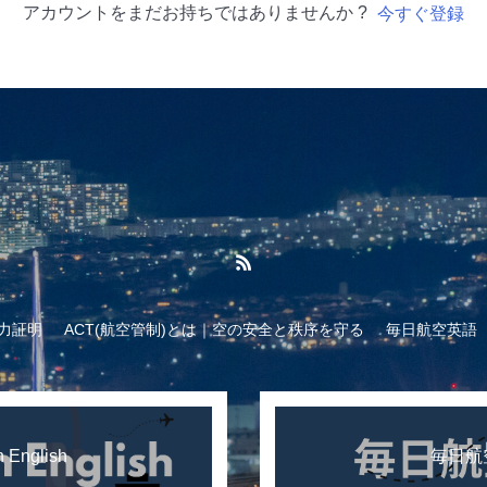
アカウントをまだお持ちではありませんか ?
今すぐ登録
力証明
ACT(航空管制)とは｜空の安全と秩序を守る
毎日航空英語
n English
毎日航