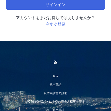
サインイン
アカウントをまだお持ちではありませんか ?
今すぐ登録
TOP
航空英語
航空英語能力証明
ACT(航空管制)とは｜空の安全と秩序を守る
毎日航空英語