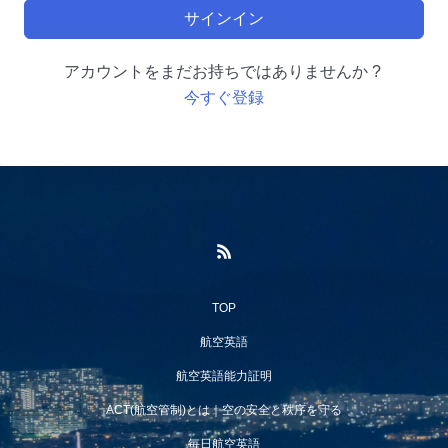
サインイン
アカウントをまだお持ちではありませんか ?
今すぐ登録
TOP
航空英語
航空英語能力証明
ACT(航空管制)とは｜空の安全と秩序を守る
毎日航空英語