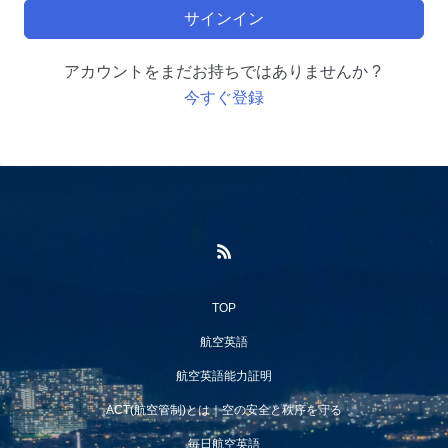
サインイン
アカウントをまだお持ちではありませんか ?
今すぐ登録
TOP
航空英語
航空英語能力証明
ACT(航空管制)とは｜空の安全と秩序を守る
毎日航空英語