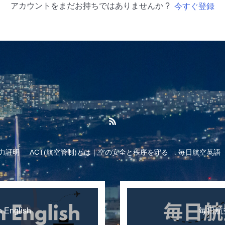
アカウントをまだお持ちではありませんか ?
今すぐ登録
力証明
ACT(航空管制)とは｜空の安全と秩序を守る
毎日航空英語
n English
毎日航