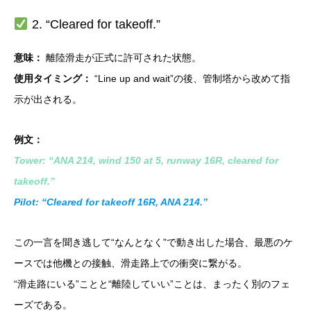
2. “Cleared for takeoff.”
意味：
離陸滑走が正式に許可された状態。
使用タイミング：
“Line up and wait”の後、管制塔から改めて指
示が出される。
例文：
Tower: “ANA 214, wind 150 at 5, runway 16R, cleared for
takeoff.”
Pilot: “Cleared for takeoff 16R, ANA 214.”
この一言を聞き逃して“なんとなく”で動き出した場合、最悪のケ
ースでは他機との接触、滑走路上での衝突に繋がる。
“滑走路にいる”ことと“離陸していい”ことは、まったく別のフェ
ーズである。