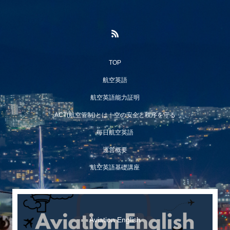
TOP
航空英語
航空英語能力証明
ACT(航空管制)とは｜空の安全と秩序を守る
毎日航空英語
運営概要
航空英語基礎講座
Aviation English