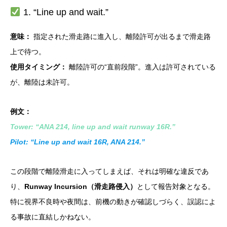
1. “Line up and wait.”
意味：
指定された滑走路に進入し、離陸許可が出るまで滑走路
上で待つ。
使用タイミング：
離陸許可の“直前段階”。進入は許可されている
が、離陸は未許可。
例文：
Tower: “ANA 214, line up and wait runway 16R.”
Pilot: “Line up and wait 16R, ANA 214.”
この段階で離陸滑走に入ってしまえば、それは明確な違反であ
り、
Runway Incursion（滑走路侵入）
として報告対象となる。
特に視界不良時や夜間は、前機の動きが確認しづらく、誤認によ
る事故に直結しかねない。