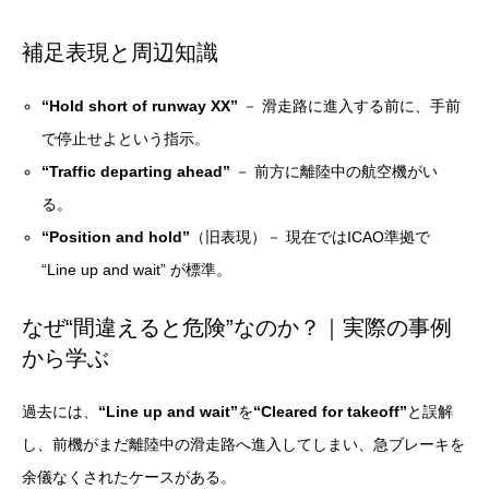
補足表現と周辺知識
“Hold short of runway XX”
－ 滑走路に進入する前に、手前
で停止せよという指示。
“Traffic departing ahead”
－ 前方に離陸中の航空機がい
る。
“Position and hold”
（旧表現）－ 現在ではICAO準拠で
“Line up and wait” が標準。
なぜ“間違えると危険”なのか？｜実際の事例
から学ぶ
過去には、
“Line up and wait”
を
“Cleared for takeoff”
と誤解
し、前機がまだ離陸中の滑走路へ進入してしまい、急ブレーキを
余儀なくされたケースがある。